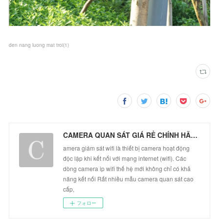
den nang luong mat troi
(
1
)
CAMERA QUAN SÁT GIÁ RẺ CHÍNH HÃNG
amera giám sát wifi là thiết bị camera hoạt động
độc lập khi kết nối với mạng internet (wifi). Các
dòng camera ip wifi thế hệ mới không chỉ có khả
năng kết nối Rất nhiều mẫu camera quan sát cao
cấp,
フォロー