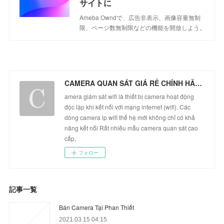
サイトに
Ameba Owndで、広告非表示、画像容量無制
限、ページ数無制限などの機能を開放しよう。
CAMERA QUAN SÁT GIÁ RẺ CHÍNH HÃNG
amera giám sát wifi là thiết bị camera hoạt động
độc lập khi kết nối với mạng internet (wifi). Các
dòng camera ip wifi thế hệ mới không chỉ có khả
năng kết nối Rất nhiều mẫu camera quan sát cao
cấp,
フォロー
記事一覧
Bán Camera Tại Phan Thiết
2021.03.15 04:15