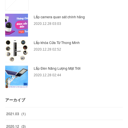
Lắp camera quan sát chính hãng
2020.12.28 03:03
Lắp khóa Cửa Từ Thong Minh
2020.12.28 02:52
Lắp Đèn Năng Lượng Mặt Trời
2020.12.28 02:44
アーカイブ
2021
.
03
(
1
)
2020
.
12
(
3
)