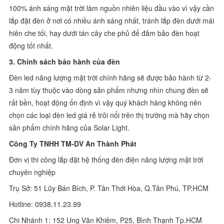
100% ánh sáng mặt trời làm nguồn nhiên liệu đầu vào vì vậy cần
lắp đặt đèn ở nơi có nhiều ánh sáng nhất, tránh lắp đèn dưới mái
hiên che tối, hay dưới tán cây che phủ để đảm bảo đèn hoạt
động tốt nhất.
3. Chính sách bảo hành của đèn
Đèn led năng lượng mặt trời chính hãng sẽ được bảo hành từ 2-
3 năm tùy thuộc vào dòng sản phẩm nhưng nhìn chung đèn sẽ
rất bền, hoạt động ổn định vì vậy quý khách hàng không nên
chọn các loại đèn led giá rẻ trôi nổi trên thị trường mà hãy chọn
sản phẩm chính hãng của Solar Light.
Công Ty TNHH TM-DV An Thành Phát
Đơn vị thi công lắp đặt hệ thống đèn điện năng lượng mặt trời
chuyên nghiệp
Trụ Sở: 51 Lũy Bán Bích, P. Tân Thới Hòa, Q.Tân Phú, TP.HCM
Hotline: 0938.11.23.99
Chi Nhánh 1: 152 Ung Văn Khiêm, P25, Bình Thạnh Tp.HCM