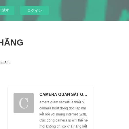
ぐ試す
ログイン
 HÃNG
óc Sóc
CAMERA QUAN SÁT GIÁ RẺ CHÍNH HÃNG
amera giám sát wifi là thiết bị
camera hoạt động độc lập khi
kết nối với mạng internet (wifi).
Các dòng camera ip wifi thế hệ
mới không chỉ có khả năng kết