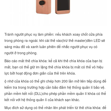
Tránh người phục vụ làm phiền: nếu khách xoay chốt cửa phía
trong phòng ra ngoài. khi cài thẻ vào(trừ thẻ master)đèn LED sẽ
sáng màu đỏ và xanh luân phiên để nhắc người phục vụ có
người ở trong phòng.
Báo cáo mất thẻ chìa khóa: kể cả khi thẻ chìa khóa của bạn bị
mất, bạn có thể giữ im lặng thẻ chìa khóa bị mất có thể vô hiệu
lực bởi hoạt động đơn giản của thẻ trên khóa.
ộ nhớ của khóa có thể ghi chép hơn 200 lần mở liên tiếp dùng để
kiểm tra trong trường hợp cần bảo đảm hệ thống quản lí bảo vệ.
phần mềm kết nối (DLL)cho phép phần mềm quản lí khóa có thể
kết nối với hệ thống quản lí của khách sạn khác.
Mục đích sử dụng có thể nhân lên phát triển từ thẻ chìa khóa: để