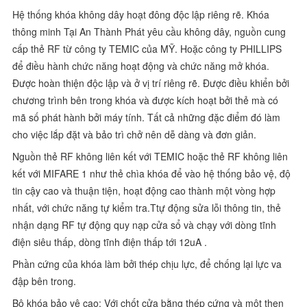
Hệ thống khóa không dây hoạt đông độc lập riêng rẽ. Khóa
thông minh Tại An Thành Phát yêu cầu không dây, nguồn cung
cấp thẻ RF từ công ty TEMIC của MỸ. Hoặc công ty PHILLIPS
để điều hành chức năng hoạt động và chức năng mở khóa.
Được hoàn thiện độc lập và ở vị trí riêng rẽ. Được điều khiển bởi
chương trình bên trong khóa và được kích hoạt bởi thẻ mà có
mã số phát hành bởi máy tính. Tất cả những đặc điểm đó làm
cho việc lắp đặt và bảo trì chở nên dễ dàng và đơn giản.
Nguồn thẻ RF không liên kết với TEMIC hoặc thẻ RF không liên
kết với MIFARE 1 như thẻ chìa khóa để vào hệ thống bảo vệ, độ
tin cậy cao và thuận tiện, hoạt động cao thành một vòng hợp
nhất, với chức năng tự kiểm tra.Ttự động sửa lỗi thông tin, thẻ
nhận dạng RF tự động quy nạp cửa sổ và chạy với dòng tĩnh
điện siêu thấp, dòng tĩnh điện thấp tới 12uA .
Phần cứng của khóa làm bởi thép chịu lực, để chống lại lực va
đập bên trong.
Bộ khóa bảo vệ cao: Với chốt cửa bằng thép cứng và một then