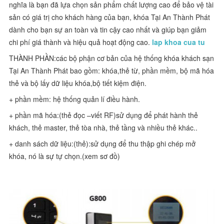
nghĩa là bạn đã lựa chọn sản phẩm chất lượng cao để bảo vệ tài
sản có giá trị cho khách hàng của bạn, khóa Tại An Thành Phát
dành cho bạn sự an toàn và tin cậy cao nhất và giúp bạn giảm
chi phí giá thành và hiệu quả hoạt động cao.
lap khoa cua tu
THÀNH PHẦN:các bộ phận cơ bản của hệ thống khóa khách sạn
Tại An Thành Phát bao gồm: khóa,thẻ từ, phần mềm, bộ mã hóa
thẻ và bộ lấy dữ liệu khóa,bộ tiết kiệm điện.
+ phần mềm: hệ thống quản lí điều hành.
+ phần mã hóa:(thẻ đọc –viết RF)sử dụng để phát hành thẻ
khách, thẻ master, thẻ tòa nhà, thẻ tầng và nhiều thẻ khác..
+ danh sách dữ liệu:(thẻ):sử dụng để thu thập ghi chép mở
khóa, nó là sự tự chọn.(xem sơ đồ)