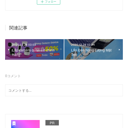
フォロー
関連記事
2020.12.28 03:03
2020.12.28 02:44
Lắp camera quan sát chính
Lắp Đèn Năng Lượng Mặt
hãng
Trời
0
コメント
PR