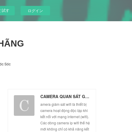
ぐ試す
ログイン
 HÃNG
óc Sóc
CAMERA QUAN SÁT GIÁ RẺ CHÍNH HÃNG
amera giám sát wifi là thiết bị
camera hoạt động độc lập khi
kết nối với mạng internet (wifi).
Các dòng camera ip wifi thế hệ
mới không chỉ có khả năng kết