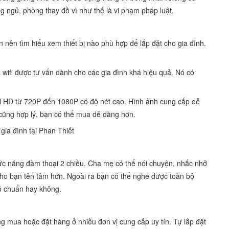
 ngủ, phòng thay đồ vì như thế là vi phạm pháp luật.
n nên tìm hiểu xem thiết bị nào phù hợp để lắp đặt cho gia đình.
wifi được tư vấn dành cho các gia đình khá hiệu quả. Nó có
ull HD từ 720P đến 1080P có độ nét cao. Hình ảnh cung cấp dễ
ó cũng hợp lý, bạn có thể mua dễ dàng hơn.
gia đình tại Phan Thiết
ức năng đàm thoại 2 chiều. Cha mẹ có thể nói chuyện, nhắc nhở
o bạn tên tâm hơn. Ngoài ra bạn có thể nghe được toàn bộ
có chuẩn hay không.
 mua hoặc đặt hàng ở nhiều đơn vị cung cấp uy tín. Tự lắp đặt