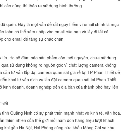
Khi cần dùng thì tháo ra sử dụng bình thường.
đã quên. Đây là một vấn đề rất nguy hiểm vì email chính là mục
n toàn có thể xâm nhập vào email của bạn và lấy đi tất cả
ớp cho email để tăng sự chắc chắn.
uy tín. Họ sẽ đảm bảo sản phẩm còn mới nguyên, chưa sử dụng
 qua sử dụng không rõ nguồn gốc vì chất lượng camera không
 cần tư vấn lắp đặt camera quan sát giá rẻ tại TP Phan Thiết để
riển khai tư vấn dich vụ lắp đặt camera quan sát tại Phan Thiết
ở kinh doanh, doanh nghiệp trên địa bàn của thành phố hãy liên
Thiết
 tỉnh Quảng Ninh có sự phát triển mạnh nhất về kinh tế, văn hoá,
sản thiên nhiên của thế giới mỗi năm đón hàng triệu lượt khách
rọng khi gần Hà Nội, Hải Phòng cùng cửa khẩu Móng Cái và khu