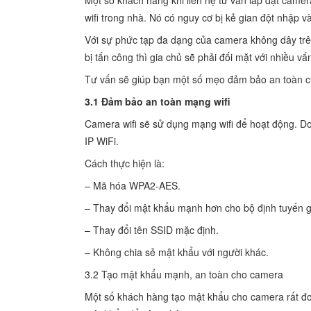
Một số khách hàng khi liên hệ tư vấn lắp đặt cam
wifi trong nhà. Nó có nguy cơ bị kẻ gian đột nhập 
Với sự phức tạp đa dạng của camera không dây trên
bị tấn công thì gia chủ sẽ phải đối mặt với nhiều 
Tư vấn sẽ giúp bạn một số mẹo đảm bảo an toàn 
3.1 Đảm bảo an toàn mạng wifi
Camera wifi sẽ sử dụng mạng wifi để hoạt động. Do
IP WiFi.
Cách thực hiện là:
– Mã hóa WPA2-AES.
– Thay đổi mật khẩu mạnh hơn cho bộ định tuyến g
– Thay đổi tên SSID mặc định.
– Không chia sẻ mật khẩu với người khác.
3.2 Tạo mật khẩu mạnh, an toàn cho camera
Một số khách hàng tạo mật khẩu cho camera rất đơ