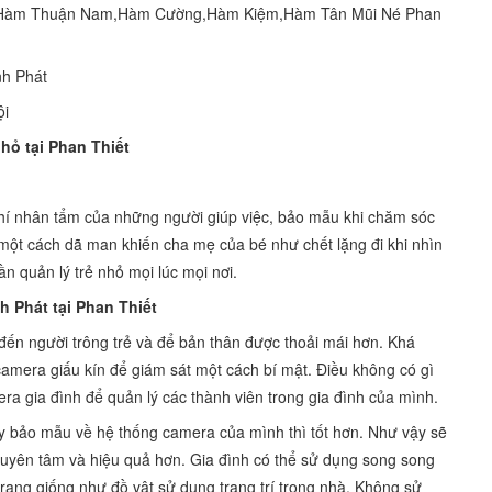
tại Hàm Thuận Nam,Hàm Cường,Hàm Kiệm,Hàm Tân Mũi Né Phan
nh Phát
ội
nhỏ tại Phan Thiết
chí nhân tẩm của những người giúp việc, bảo mẫu khi chăm sóc
một cách dã man khiến cha mẹ của bé như chết lặng đi khi nhìn
n quản lý trẻ nhỏ mọi lúc mọi nơi.
h Phát tại Phan Thiết
đến người trông trẻ và để bản thân được thoải mái hơn. Khá
amera giấu kín để giám sát một cách bí mật. Điều không có gì
era gia đình để quản lý các thành viên trong gia đình của mình.
ay bảo mẫu về hệ thống camera của mình thì tốt hơn. Như vậy sẽ
chuyên tâm và hiệu quả hơn. Gia đình có thể sử dụng song song
ang giống như đồ vật sử dụng trang trí trong nhà. Không sử