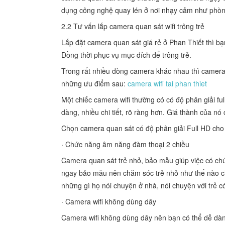
dụng công nghệ quay lén ở nơi nhạy cảm như phòng
2.2 Tư vấn lắp camera quan sát wifi trông trẻ
Lắp đặt camera quan sát giá rẻ ở Phan Thiết thì bạ
Đồng thời phục vụ mục đích để trông trẻ.
Trong rất nhiều dòng camera khác nhau thì camera 
những ưu điểm sau:
camera wifi tai phan thiet
Một chiếc camera wifi thường có có độ phân giải f
dàng, nhiều chi tiết, rõ ràng hơn. Giá thành của n
Chọn camera quan sát có độ phân giải Full HD cho 
· Chức năng âm năng đàm thoại 2 chiều
Camera quan sát trẻ nhỏ, bảo mẫu giúp việc có ch
ngay bảo mẫu nên chăm sóc trẻ nhỏ như thế nào ch
những gì họ nói chuyện ở nhà, nói chuyện với trẻ 
· Camera wifi không dùng dây
Camera wifi không dùng dây nên bạn có thể dễ dàng