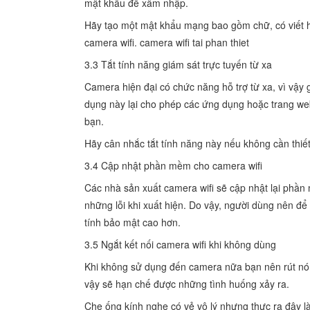
mật khẩu để xâm nhập.
Hãy tạo một mật khẩu mạng bao gồm chữ, có viết hoa
camera wifi. camera wifi tai phan thiet
3.3 Tắt tính năng giám sát trực tuyến từ xa
Camera hiện đại có chức năng hỗ trợ từ xa, vì vậy
dụng này lại cho phép các ứng dụng hoặc trang we
bạn.
Hãy cân nhắc tắt tính năng này nếu không cần thiế
3.4 Cập nhật phần mềm cho camera wifi
Các nhà sản xuất camera wifi sẽ cập nhật lại phầ
những lỗi khi xuất hiện. Do vậy, người dùng nên 
tính bảo mật cao hơn.
3.5 Ngắt kết nối camera wifi khi không dùng
Khi không sử dụng đến camera nữa bạn nên rút nó 
vậy sẽ hạn chế được những tình huống xảy ra.
Che ống kính nghe có vẻ vô lý nhưng thực ra đây l