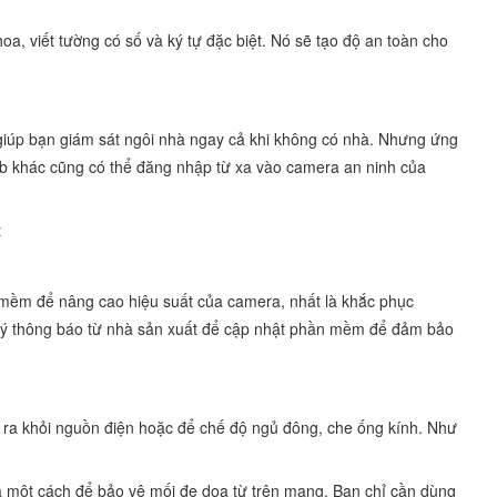
, viết tường có số và ký tự đặc biệt. Nó sẽ tạo độ an toàn cho
 giúp bạn giám sát ngôi nhà ngay cả khi không có nhà. Nhưng ứng
b khác cũng có thể đăng nhập từ xa vào camera an ninh của
t
n mềm để nâng cao hiệu suất của camera, nhất là khắc phục
để ý thông báo từ nhà sản xuất để cập nhật phần mềm để đảm bảo
ra khỏi nguồn điện hoặc để chế độ ngủ đông, che ống kính. Như
à một cách để bảo vệ mối đe dọa từ trên mạng. Bạn chỉ cần dùng