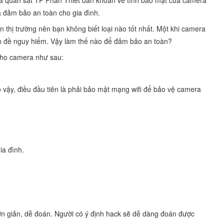
era quan sát TP Phan Thiết băn khoăn về tính bảo mật của camera
và đảm bảo an toàn cho gia đình.
 thị trường nên bạn không biết loại nào tốt nhất. Một khi camera
vấn đề nguy hiểm. Vậy làm thế nào để đảm bảo an toàn?
cho camera như sau:
 vậy, điều đầu tiên là phải bảo mật mạng wifi để bảo vệ camera
ia đình.
n giản, dễ đoán. Người có ý định hack sẽ dễ dàng đoán được