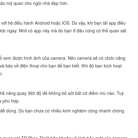
m bảo mỹ quan cho ngôi nhà đẹp hơn.
với hệ điều hành Android hoặc IOS. Do vậy, khi bạn tải app điều
ược ngay. Nhờ có app này mà dù bạn ở đâu cũng có thể quan sát
 để xem được hình ảnh của camera. Nên camera sẽ có chức năng
và báo về điện thoại cho bạn để bạn biết. Khi đó bạn kích hoạt
o.
 khả năng quay 360 độ để không bỏ sót bất cứ điểm mù nào. Tuỳ
a phù hợp.
và dễ dùng. Dù bạn chưa có nhiều kinh nghiệm cũng nhanh chóng