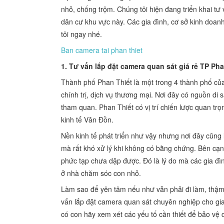
nhỏ, chống trộm. Chúng tôi hiện đang triển khai tư
dân cư khu vực này. Các gia đình, cơ sở kinh doanh
tôi ngay nhé.
Ban camera tai phan thiet
1. Tư vấn lắp đặt camera quan sát giá rẻ TP Pha
Thành phố Phan Thiết là một trong 4 thành phố của
chính trị, dịch vụ thương mại. Nơi đây có nguồn di 
tham quan. Phan Thiết có vị trí chiến lược quan t
kinh tế Vân Đồn.
Nền kinh tế phát triển như vậy nhưng nơi đây cũng
mà rất khó xử lý khi không có bằng chứng. Bên cạ
phức tạp chưa dập được. Đó là lý do mà các gia đì
ở nhà chăm sóc con nhỏ.
Làm sao để yên tâm nếu như vẫn phải đi làm, thậm c
vấn lắp đặt camera quan sát chuyên nghiệp cho gia 
có con hãy xem xét các yếu tố cần thiết để bảo vệ 