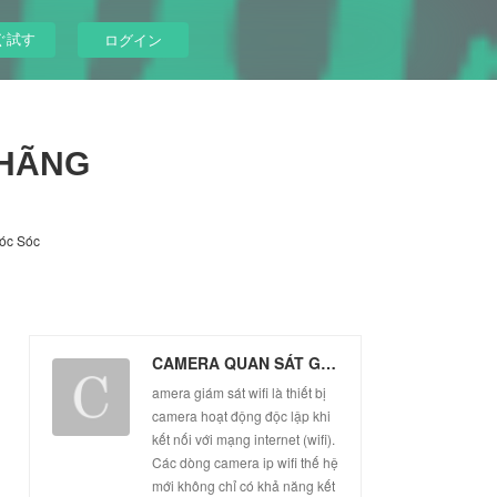
ぐ試す
ログイン
 HÃNG
óc Sóc
CAMERA QUAN SÁT GIÁ RẺ CHÍNH HÃNG
amera giám sát wifi là thiết bị
camera hoạt động độc lập khi
kết nối với mạng internet (wifi).
Các dòng camera ip wifi thế hệ
mới không chỉ có khả năng kết