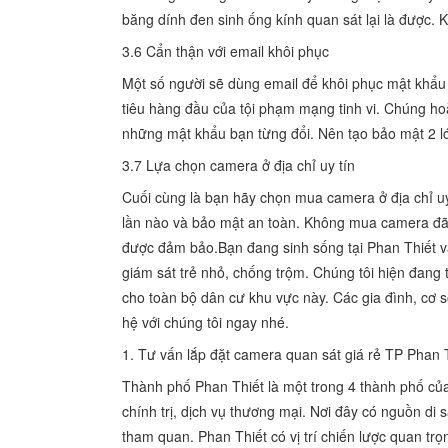
băng dính đen sinh ống kính quan sát lại là được. 
3.6 Cẩn thận với email khôi phục
Một số người sẽ dùng email để khôi phục mật khẩu 
tiêu hàng đầu của tội phạm mạng tinh vi. Chúng hoà
những mật khẩu bạn từng đổi. Nên tạo bảo mật 2 l
3.7 Lựa chọn camera ở địa chỉ uy tín
Cuối cùng là bạn hãy chọn mua camera ở địa chỉ 
lần nào và bảo mật an toàn. Không mua camera đã
được đảm bảo.Bạn đang sinh sống tại Phan Thiết và
giám sát trẻ nhỏ, chống trộm. Chúng tôi hiện đang t
cho toàn bộ dân cư khu vực này. Các gia đình, cơ s
hệ với chúng tôi ngay nhé.
1. Tư vấn lắp đặt camera quan sát giá rẻ TP Phan 
Thành phố Phan Thiết là một trong 4 thành phố của
chính trị, dịch vụ thương mại. Nơi đây có nguồn di 
tham quan. Phan Thiết có vị trí chiến lược quan t