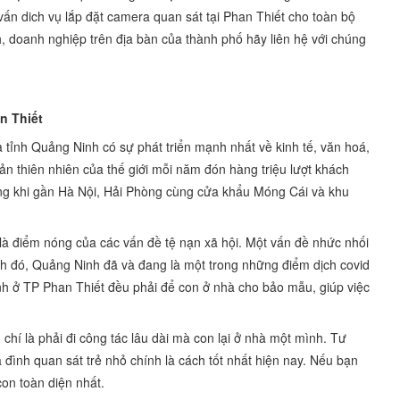
 vấn dich vụ lắp đặt camera quan sát tại Phan Thiết cho toàn bộ
, doanh nghiệp trên địa bàn của thành phố hãy liên hệ với chúng
n Thiết
 tỉnh Quảng Ninh có sự phát triển mạnh nhất về kinh tế, văn hoá,
sản thiên nhiên của thế giới mỗi năm đón hàng triệu lượt khách
rọng khi gần Hà Nội, Hải Phòng cùng cửa khẩu Móng Cái và khu
 là điểm nóng của các vấn đề tệ nạn xã hội. Một vấn đề nhức nhối
nh đó, Quảng Ninh đã và đang là một trong những điểm dịch covid
nh ở TP Phan Thiết đều phải để con ở nhà cho bảo mẫu, giúp việc
hí là phải đi công tác lâu dài mà con lại ở nhà một mình. Tư
đình quan sát trẻ nhỏ chính là cách tốt nhất hiện nay. Nếu bạn
con toàn diện nhất.