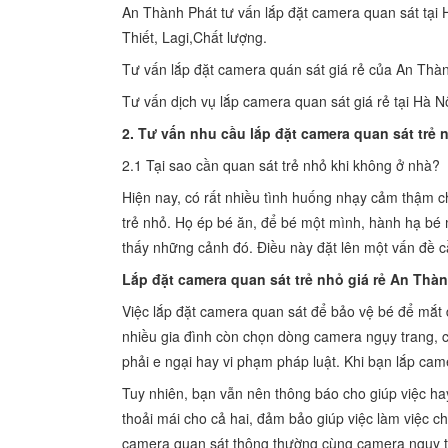
An Thành Phát tư vấn lắp đặt camera quan sát 
Thiết, Lagi,Chất lượng.
Tư vấn lắp đặt camera quán sát giá rẻ của An Thà
Tư vấn dịch vụ lắp camera quan sát giá rẻ tại Hà N
2. Tư vấn nhu cầu lắp đặt camera quan sát trẻ 
2.1 Tại sao cần quan sát trẻ nhỏ khi không ở nhà?
Hiện nay, có rất nhiều tình huống nhạy cảm thậm 
trẻ nhỏ. Họ ép bé ăn, để bé một mình, hành hạ bé 
thấy những cảnh đó. Điều này đặt lên một vấn đề cầ
Lắp đặt camera quan sát trẻ nhỏ giá rẻ An Thàn
Việc lắp đặt camera quan sát để bảo vệ bé để mắt 
nhiều gia đình còn chọn dòng camera ngụy trang, c
phải e ngại hay vi phạm pháp luật. Khi bạn lắp cam
Tuy nhiên, bạn vẫn nên thông báo cho giúp việc h
thoải mái cho cả hai, đảm bảo giúp việc làm việc 
camera quan sát thông thường cùng camera ngụy tr