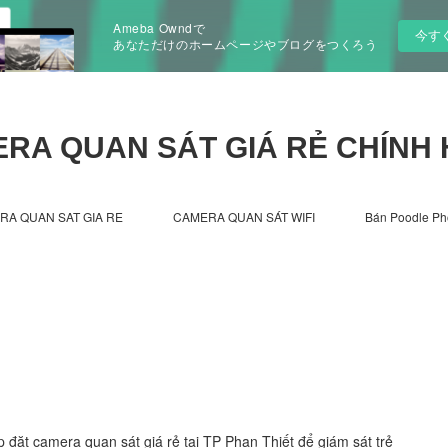
Ameba Owndで
今す
あなただけのホームページやブログをつくろう
RA QUAN SÁT GIÁ RẺ CHÍNH
RA QUAN SAT GIA RE
CAMERA QUAN SÁT WIFI
Bán Poodle Ph
p đặt camera quan sát giá rẻ tại TP Phan Thiết để giám sát trẻ