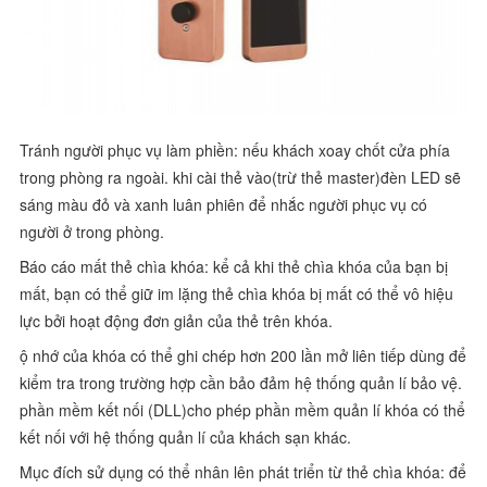
Tránh người phục vụ làm phiền: nếu khách xoay chốt cửa phía
trong phòng ra ngoài. khi cài thẻ vào(trừ thẻ master)đèn LED sẽ
sáng màu đỏ và xanh luân phiên để nhắc người phục vụ có
người ở trong phòng.
Báo cáo mất thẻ chìa khóa: kể cả khi thẻ chìa khóa của bạn bị
mất, bạn có thể giữ im lặng thẻ chìa khóa bị mất có thể vô hiệu
lực bởi hoạt động đơn giản của thẻ trên khóa.
ộ nhớ của khóa có thể ghi chép hơn 200 lần mở liên tiếp dùng để
kiểm tra trong trường hợp cần bảo đảm hệ thống quản lí bảo vệ.
phần mềm kết nối (DLL)cho phép phần mềm quản lí khóa có thể
kết nối với hệ thống quản lí của khách sạn khác.
Mục đích sử dụng có thể nhân lên phát triển từ thẻ chìa khóa: để