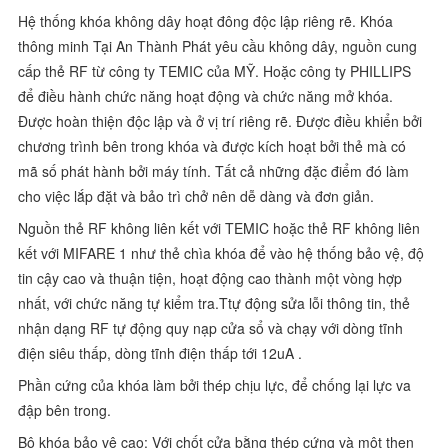
Hệ thống khóa không dây hoạt đông độc lập riêng rẽ. Khóa
thông minh Tại An Thành Phát yêu cầu không dây, nguồn cung
cấp thẻ RF từ công ty TEMIC của MỸ. Hoặc công ty PHILLIPS
để điều hành chức năng hoạt động và chức năng mở khóa.
Được hoàn thiện độc lập và ở vị trí riêng rẽ. Được điều khiển bởi
chương trình bên trong khóa và được kích hoạt bởi thẻ mà có
mã số phát hành bởi máy tính. Tất cả những đặc điểm đó làm
cho việc lắp đặt và bảo trì chở nên dễ dàng và đơn giản.
Nguồn thẻ RF không liên kết với TEMIC hoặc thẻ RF không liên
kết với MIFARE 1 như thẻ chìa khóa để vào hệ thống bảo vệ, độ
tin cậy cao và thuận tiện, hoạt động cao thành một vòng hợp
nhất, với chức năng tự kiểm tra.Ttự động sửa lỗi thông tin, thẻ
nhận dạng RF tự động quy nạp cửa sổ và chạy với dòng tĩnh
điện siêu thấp, dòng tĩnh điện thấp tới 12uA .
Phần cứng của khóa làm bởi thép chịu lực, để chống lại lực va
đập bên trong.
Bộ khóa bảo vệ cao: Với chốt cửa bằng thép cứng và một then