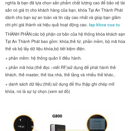
nghĩa là bạn đã lựa chọn sản phẩm chất lượng cao để bảo vệ tài
sản có giá trị cho khách hàng của bạn, khóa Tại An Thành Phát
dành cho bạn sự an toàn và tin cậy cao nhất và giúp bạn giảm
chi phí giá thành và hiệu quả hoạt động cao.
lap khoa cua tu
THÀNH PHẦN:các bộ phận cơ bản của hệ thống khóa khách sạn
Tại An Thành Phát bao gồm: khóa,thẻ từ, phần mềm, bộ mã hóa
thẻ và bộ lấy dữ liệu khóa,bộ tiết kiệm điện.
+ phần mềm: hệ thống quản lí điều hành.
+ phần mã hóa:(thẻ đọc –viết RF)sử dụng để phát hành thẻ
khách, thẻ master, thẻ tòa nhà, thẻ tầng và nhiều thẻ khác..
+ danh sách dữ liệu:(thẻ):sử dụng để thu thập ghi chép mở
khóa, nó là sự tự chọn.(xem sơ đồ)